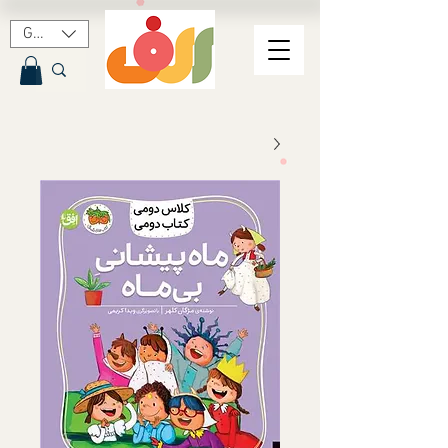
GBP (£)