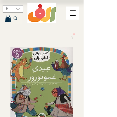
GBP (£)