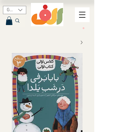
GBP (£)