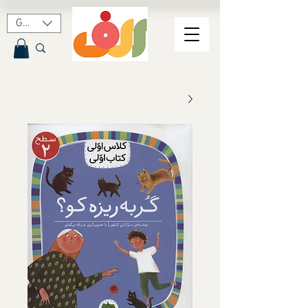
GBP (£)