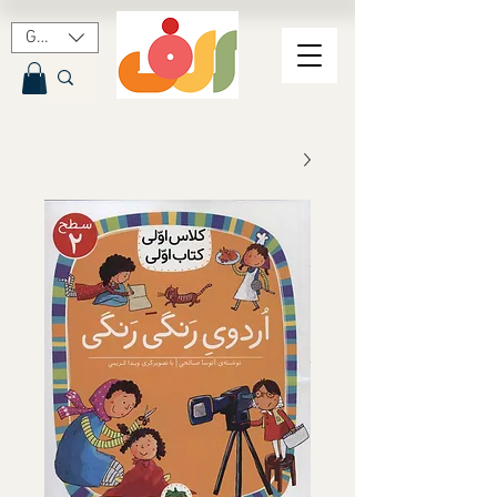
GBP (£)