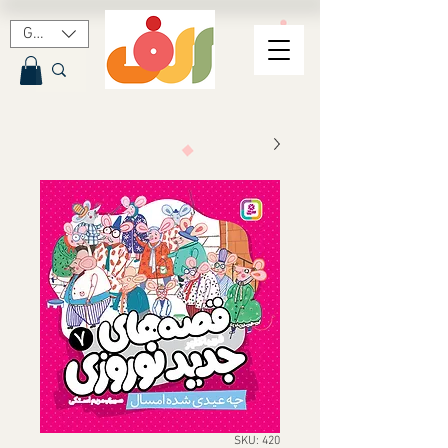
GBP (£)
SKU: 420