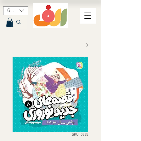
GBP (£)
SKU: 0385