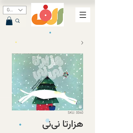
GBP (£)
SKU: 0040
هزارتا نی‌نی