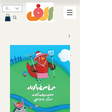
GBP (£)