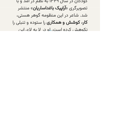
کودکان در سال ۱۳۴۹ به نظم در آمد و با
تصویرگری «
آراپیک باغداساریان
» منتشر
شد. شاعر در این منظومه گوهر هستی،
کار، کوشش و همکاری
را ستوده و تنبلی را
نکوهش کرده است. او در لا به لای این
داستان منظوم فرآیند تهیه نان را نیز برای
کودکان بازگو می‌کند.
با عضویت در خبرنامه‌ی الف، از تازه‌ترین
کتاب‌های موجود و تخفیف‌های ویژه‌ی
اعضا باخبر شوید.
عضویت در خبرنامه