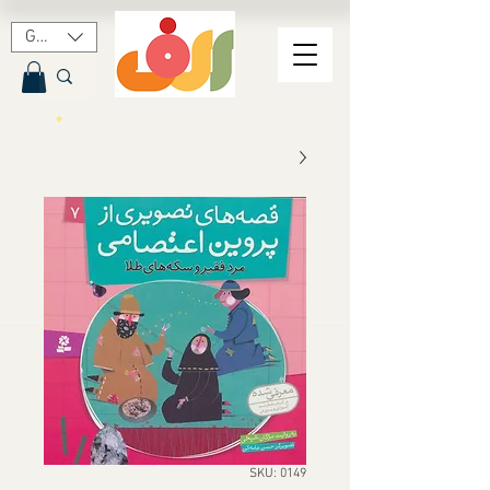
GBP (£)
SKU: 0149