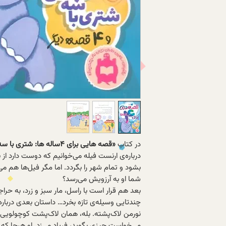
در کتاب
«قصه هایی برای ۴ساله ها: شتری با سه کوهان و ۴ قصه ی دیگر»
درباره‌ی ارنست ‌فیله می‌خوانیم که دوست دارد از
بشود و تمام شهر را بگردد. اما مگر فیل‌ها هم می
شما او به آرزویش می‌رسد؟
بعد هم قرار است با راسل، مار سبز و زرد، به حرا
چندتایی وسیله‌ی تازه بخرد… داستان بعدی دربار
نورمن لاک‌پشته. بله، همان لاک‌پشت‌ کوچولویی
می‌خواست چیزی بگوید، فریاد می‌زد. او هرجا که