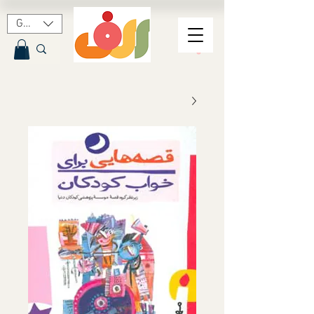
GBP (£)