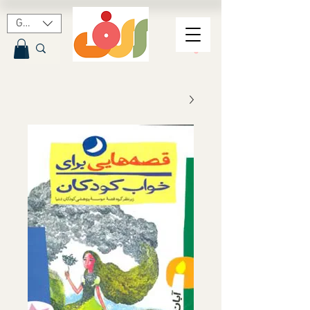
GBP (£)