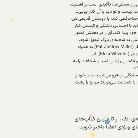
ران سختی‌ها؛ تأکیدی است بر اهمیت
نیست و تو باید با آن کنار بیایی...
 خداحافظی کند، با دوستان قدیمی‌اش،
باید با احساس دلتنگی و ترسش کنار
ود پیدا کند، آن‌ را در ذهنش تصور
تش به شعله‌ای بزرگ تبدیل شود.
نویسنده‌ی پرفروش نیویورک تایمز، پت زیت‌لو میلر (Pat Zietlow Miller) به همراه
تصویرهای تصویرگر پرفروش نیویورک تایمز، الیزا ویلر (Eliza Wheeler)، اثر
 و فضایی رؤیایی امید و شجاعت را به
د.
کلی روبه‌رو می‌شوند نباید خود را
د، با شجاعت می‌توانند موانع را پشت
ی الف، از تازه‌ترین کتاب‌های
 ویژه‌ی اعضا باخبر شوید.