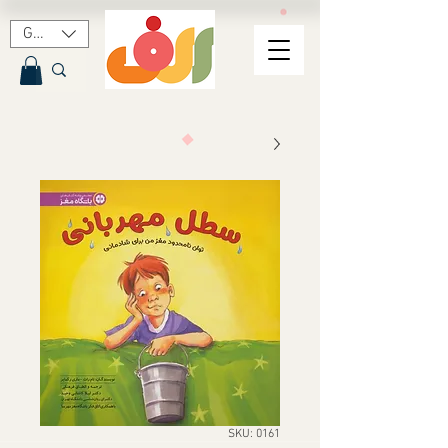
GBP (£)
SKU: 0161