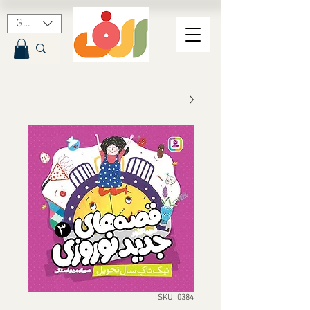
GBP (£)
SKU: 0384