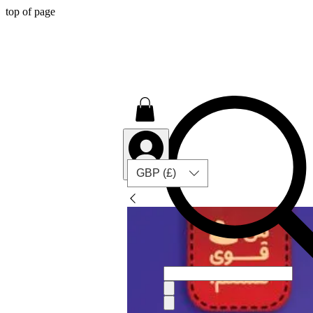
top of page
GBP (£)
Log In