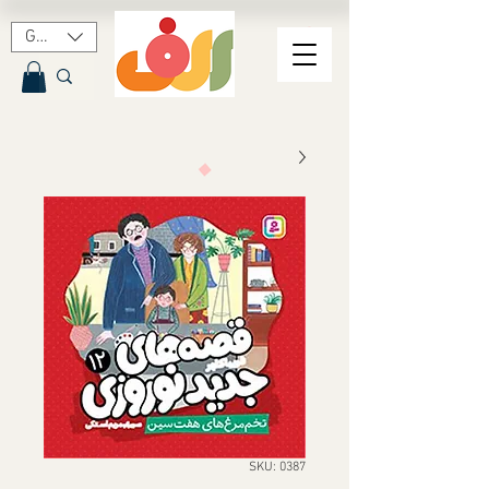
GBP (£)
SKU: 0387