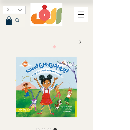
GBP (£)