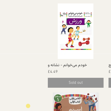
چ
خودم می‌خوانم - نشانه و
Quick View
Price
£4.49
£
Sold out