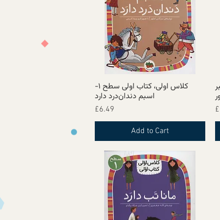
 سطح ۱- ببر
کلاس اولی، کتاب اولی سطح ۱-
Quick View
ر
اسبم دندا‌ن‌درد دارد
Price
£6.49
£
Add to Cart