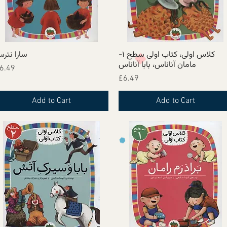
کلاس اولی، کتاب اولی سطح ۱-
سارا نتر
Quick View
Quick View
مامان آناناس، بابا آناناس
Price
6.49
Price
£6.49
Add to Cart
Add to Cart