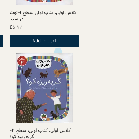
کلاس اولی، کتاب اولی سطح ۱-توت
Quick View
در سبد
Price
£6.49
Add to Cart
کلاس اولی، کتاب اولی، سطح ۲-
Quick View
گربه ریزه کو؟