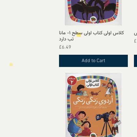
س
کلاس اولی کتاب اولی سطح ۱- مانا
Quick View
تب دارد
£
Price
£6.49
Add to Cart