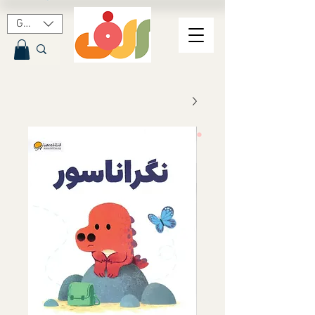
GBP (£)